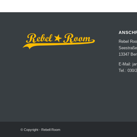
ANSCHR
Rebel Ro
Seestraße
13347 Berl
E-Mail: j
Tel.: 030/
© Copyright - Rebell Room